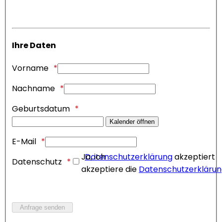
Ihre Daten
Vorname
Nachname
Geburtsdatum
Kalender öffnen
E-Mail
Ja, ich
Datenschutzerklärung
akzeptiert
Datenschutz
akzeptiere die
Datenschutzerkläru