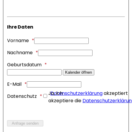
Ihre Daten
Vorname
Nachname
Geburtsdatum
Kalender öffnen
E-Mail
Ja, ich
Datenschutzerklärung
akzeptiert
Datenschutz
akzeptiere die
Datenschutzerkläru