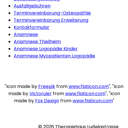
Ausfallgebühren
Terminvereinbarung-Osteopathie
Terminvereinbarung Erweiterung
Kontakformular
Anamnese
Anamnese Theilheim
Anamnese Logopädie Kinder
Anamnese Myopatienten Logopädie
"Icon made by
Freepik
from
www.flaticon.com
", "Icon
made by
Victoruler
from
www.flaticon.com
", "Icon
made by
Fox Design
from
www.flaticon.com
"
© 2026 Therapiehaus Ludwigstrasse