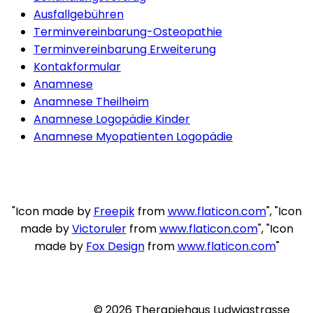
Ausfallgebühren
Terminvereinbarung-Osteopathie
Terminvereinbarung Erweiterung
Kontakformular
Anamnese
Anamnese Theilheim
Anamnese Logopädie Kinder
Anamnese Myopatienten Logopädie
"Icon made by
Freepik
from
www.flaticon.com
", "Icon
made by
Victoruler
from
www.flaticon.com
", "Icon
made by
Fox Design
from
www.flaticon.com
"
© 2026 Therapiehaus Ludwigstrasse